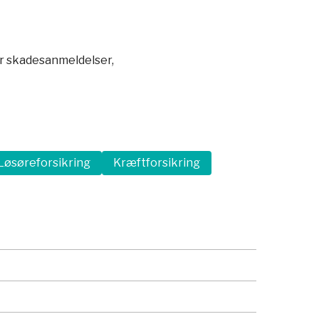
er skadesanmeldelser,
Løsøreforsikring
Kræftforsikring