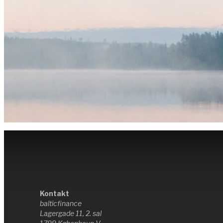
Kontakt
balticfinance
Lagergade 11, 2. sal