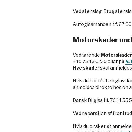
Ved stenslag: Brug stensl
Autoglasmanden tlf.
87 80
Motorskader unde
Vedrørende
Motorskader 
+45 7343 6220
eller på
au
Nye skader
skal anmeldes 
Hvis du har fået en glasska
anmeldes direkte hos en 
Dansk Bilglas tlf.
70 11 55 
Ved reparation af frontrude
Hvis du ønsker at anmeld