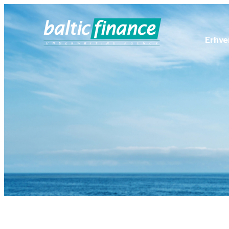
Erhve
Arb
Ans
Cyb
Fag
Kræ
Mot
Nøg