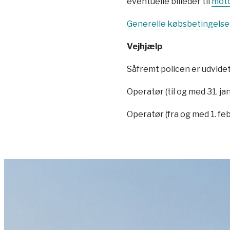
eventuelle billeder til
moto
Generelle købsbetingelser
Vejhjælp
Såfremt policen er udvide
Operatør (til og med 31. ja
Operatør (fra og med 1. feb