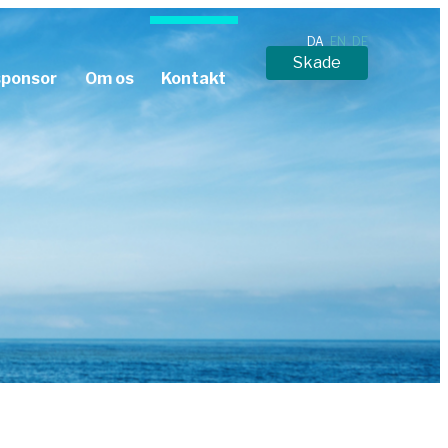
DA
EN
DE
Skade
sponsor
Om os
Kontakt
Download dokumenter
Upload til os