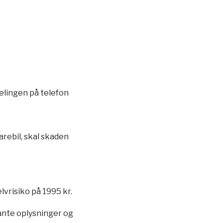
elingen på telefon
arebil, skal skaden
lvrisiko på 1995 kr.
vante oplysninger og