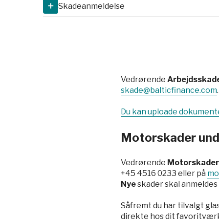
Skadeanmeldelse
Download
Produktinformationsblad
Download
Blanket til anmeldelse af en 
Vedrørende
Arbejdsskad
skade@balticfinance.com
.
Du kan uploade dokumenter
Motorskader unde
Vedrørende
Motorskader
+45 4516 0233
eller på
mo
Nye
skader skal anmeldes 
Såfremt du har tilvalgt gl
direkte hos dit favoritværk