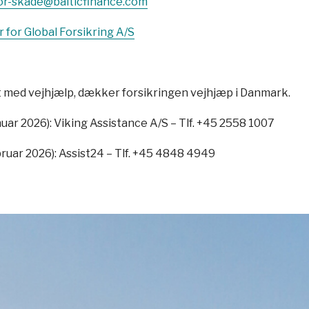
r-skade@balticfinance.com
 for Global Forsikring A/S
t med vejhjælp, dækker forsikringen vejhjæp i Danmark.
nuar 2026): Viking Assistance A/S – Tlf.
+45 2558 1007
ruar 2026): Assist24 – Tlf.
+45 4848 4949