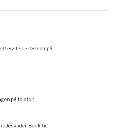
+45 82 13 03 08
eller på
ngen på telefon
trudeskader. Book tid