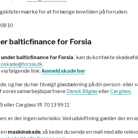
agsklistermærke for at forlænge levetiden på forruden.
 08 10
r balticfinance for Forsia
under balticfinance for Forsia
, kan du kontakte skadeafd
toskade@forsia.dk
.
via følgende link:
Anmeld skade her
de, og har du har tilvalgt glasdækning på din person- eller v
af vores samarbejdspartnere
Dansk Bilglas
eller
Carglass
,
55
eller Carglass tlf.
70 13 99 11
.
n, er der ingen selvrisiko. Ved udskiftning gælder der en se
e en
maskinskade
, så bedes du sende en mail med alle rele