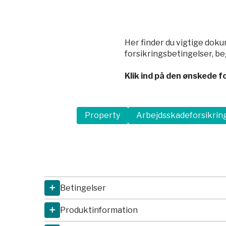
Pro
Uly
Her finder du vigtige dok
forsikringsbetingelser, b
Klik ind på den ønskede 
Property
Arbejdsskadeforsikrin
Betingelser
Produktinformation
Download
Betingelser for balticfinance