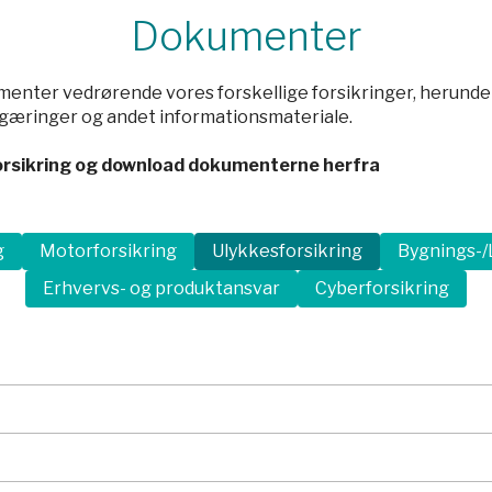
perty
Dokumenter
kkesforsikring
umenter vedrørende vores forskellige forsikringer, herund
egæringer og andet informationsmateriale.
forsikring og download dokumenterne herfra
g
Motorforsikring
Ulykkesforsikring
Bygnings-/
Erhvervs- og produktansvar
Cyberforsikring
 ulykkesforsikring