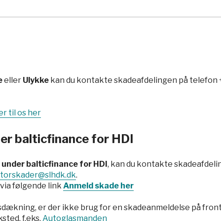
ulykke
e
eller
Ulykke
kan du kontakte skadeafdelingen på telefon
 til os her
r balticfinance for HDI
under balticfinance for HDI
, kan du kontakte skadeafdeli
torskader@slhdk.dk
.
via følgende link
Anmeld skade her
asdækning, er der ikke brug for en skadeanmeldelse på fron
sted, f.eks.
Autoglasmanden