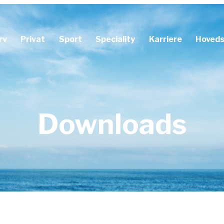
rv
Privat
Sport
Speciality
Karriere
Hoved
ejdsskadeforsikring
Ulykkesforsikring
Dykkerforsikring
Aflysningsforsikring
varsforsikring
Karrierestopforsikring
Prize Indemnity forsikring
Downloads
erforsikring
Sygedagpengeforsikring
invaliditetsforsikring
ftforsikring
orforsikring
lepersonsforsikring