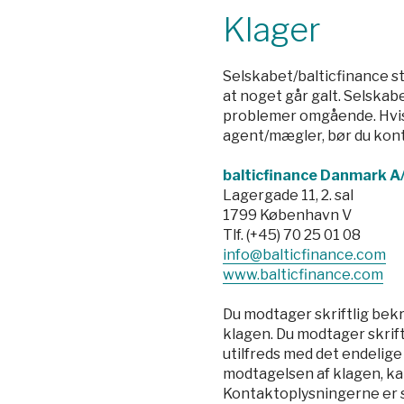
Pro
Klager
Uly
Selskabet/balticfinance st
at noget går galt. Selskabe
problemer omgående. Hvis 
agent/mægler, bør du kont
balticfinance Danmark A
Lagergade 11, 2. sal
1799 København V
Tlf. (+45) 70 25 01 08
info@balticfinance.com
www.balticfinance.com
Du modtager skriftlig bekr
klagen. Du modtager skriftl
utilfreds med det endelige 
modtagelsen af klagen, kan
Kontaktoplysningerne er 