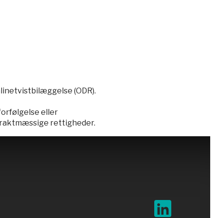
nlinetvistbilæggelse (ODR).
orfølgelse eller
traktmæssige rettigheder.