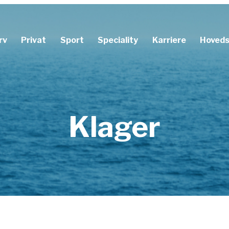
rv
Privat
Sport
Speciality
Karriere
Hoved
ejdsskadeforsikring
Ulykkesforsikring
Dykkerforsikring
Aflysningsforsikring
varsforsikring
Karrierestopforsikring
Prize Indemnity forsikring
Klager
erforsikring
Sygedagpengeforsikring
invaliditetsforsikring
ftforsikring
orforsikring
lepersonsforsikring