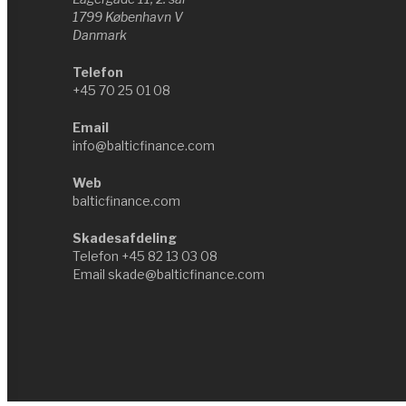
1799 København V
Danmark
Telefon
+45 70 25 01 08
Email
info@balticfinance.com
Web
balticfinance.com
Skadesafdeling
Telefon
+45 82 13 03 08
Email
skade@balticfinance.com