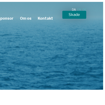
DA
EN
DE
Skade
sponsor
Om os
Kontakt
Download dokumenter
Upload til os