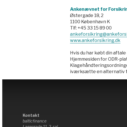
Ankenævnet for Forsikri
Østergade 18, 2
1100 København K
Tlf: +45 33 15 89 00
ankeforsikring@ankeforsi
www.ankeforsikring.dk
Hvis du har købt din aftale
Hjemmesiden for ODR-pla
Klagehåndteringsordningen 
iværksætte en alternativ
Kontakt
balticfinance
Lagergade 11, 2. sal