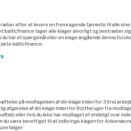
perty
kkesforsikring
ræber efter at levere en fremragende tjeneste til alle sine
t/balticfinance tager alle klager alvorligt og bestræber sig
du har et spørgsmål eller en klage angående denne forsikr
akte balticfinance:
/S
æftelse på modtagelsen af din klage inden for 3 (tre) arbejd
ig afgørelse af din klage inden for 8 (otte) uger fra modtage
udfald, eller hvis du ikke har modtaget et endeligt svar inden
 du være berettiget til at indbringe klagen for Ankenævne
som følger: