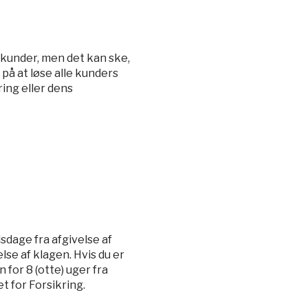
 kunder, men det kan ske,
 på at løse alle kunders
ing eller dens
sdage fra afgivelse af
lse af klagen. Hvis du er
 for 8 (otte) uger fra
t for Forsikring.