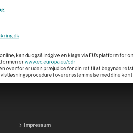
ng
kring.dk
 online, kan du også indgive en klage via EU’s platform for o
tformen er
www.ec.europa.eu/odr
ovenfor er uden præjudice for din ret til at begynde retsf
 tvistløsningsprocedure i overensstemmelse med dine kon
Impressum