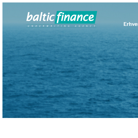
Erhve
Arb
Ans
Cyb
Fag
Kræ
Mot
Nøg