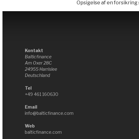
Opsigelse af en forsikring s
Kontakt
Balticfinance
Am Oxer 28C
24955 Harrislee
Deutschland
Tel
+49 461 160630
Email
info@balticfinance.com
Web
balticfinance.com