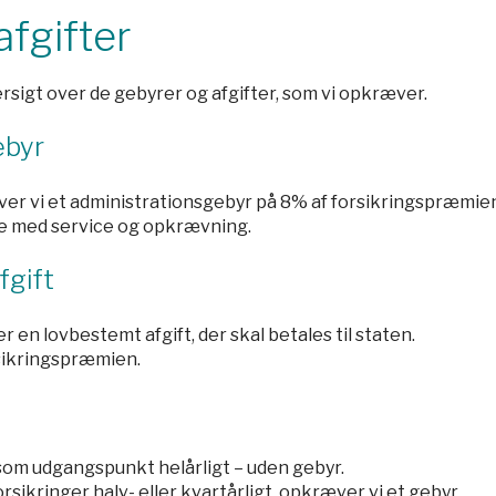
afgifter
sigt over de gebyrer og afgifter, som vi opkræver.
ebyr
ver vi et administrationsgebyr på 8% af forsikringspræmien
se med service og opkrævning.
fgift
 en lovbestemt afgift, der skal betales til staten.
rsikringspræmien.
 som udgangspunkt helårligt – uden gebyr.
rsikringer halv- eller kvartårligt, opkræver vi et gebyr.