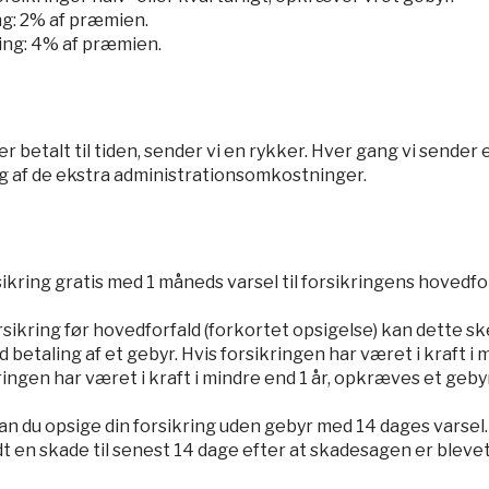
ng: 2% af præmien.
ling: 4% af præmien.
er betalt til tiden, sender vi en rykker. Hver gang vi sender
ng af de ekstra administrationsomkostninger.
sikring gratis med 1 måneds varsel til forsikringens hovedfo
rsikring før hovedforfald (forkortet opsigelse) kan dette sk
etaling af et gebyr. Hvis forsikringen har været i kraft i 
ringen har været i kraft i mindre end 1 år, opkræves et geby
an du opsige din forsikring uden gebyr med 14 dages varsel. 
t en skade til senest 14 dage efter at skadesagen er blevet 