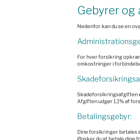
Gebyrer og 
Nedenfor kan du se en over
Administrationsg
For hver forsikring opkræ
omkostninger i forbindel
Skadeforsikringsa
Skadeforsikringsafgiften er
Afgiften udgør 1,1% af fo
Betalingsgebyr:
Dine forsikringer betales
Ønsker du at betale dine fo