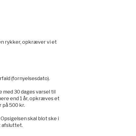
 en rykker, opkræver vi et
rfald (fornyelsesdato).
e med 30 dages varsel til
mere end 1 år, opkræves et
r på 500 kr.
Opsigelsen skal blot ske i
afsluttet.