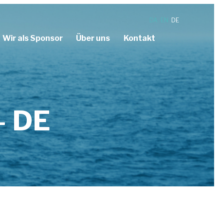
DA
EN
DE
Wir als Sponsor
Über uns
Kontakt
icherung
– DE