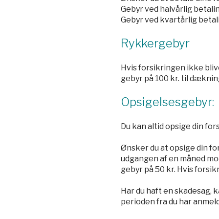
Gebyr ved halvårlig betali
Gebyr ved kvartårlig beta
Rykkergebyr
Hvis forsikringen ikke bliv
gebyr på 100 kr. til dækni
Opsigelsesgebyr:
Du kan altid opsige din for
Ønsker du at opsige din fo
udgangen af en måned mod b
gebyr på 50 kr. Hvis forsik
Har du haft en skadesag, k
perioden fra du har anmeld