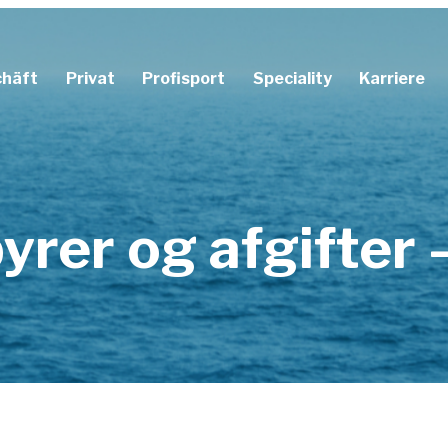
chäft
Privat
Profisport
Speciality
Karriere
rufsunfähigkeitsversicherung
Unfallversicherung
Tagegeldversicherung
Ausfallversicherung
Sportinvaliditätsversicherung
Prize-Indemnity-Vers
yrer og afgifter 
Tauchversicherung