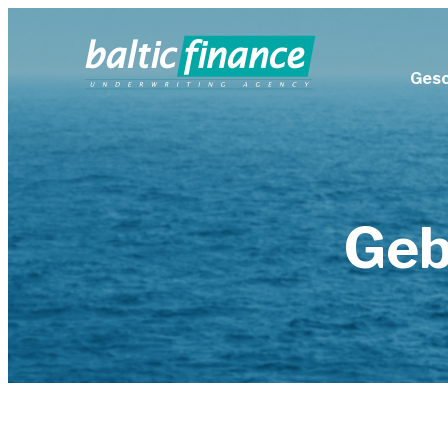
Ges
Be
Geb